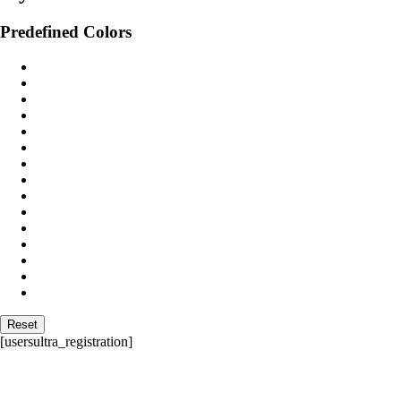
Predefined Colors
Reset
[usersultra_registration]
Kontaktiere