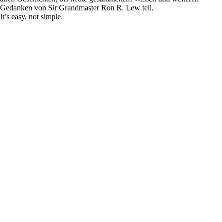
Gedanken von Sir Grandmaster Ron R. Lew teil.
It’s easy, not simple.
Kontaktiere
uns!
support@whip-
germany.de
@whipgermany
+49(0) 171
8866555
19057 Schwerin,
Bendhofer Weg
14