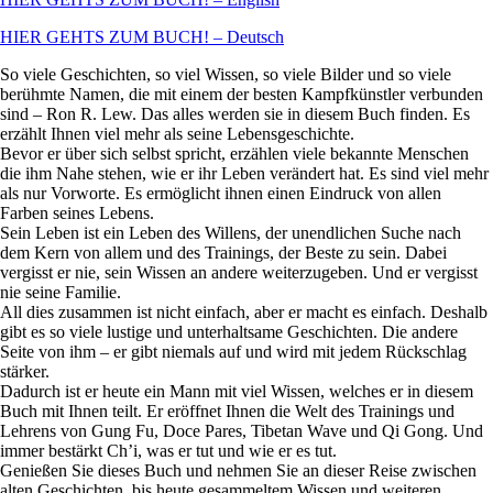
HIER GEHTS ZUM BUCH! – Deutsch
So viele Geschichten, so viel Wissen, so viele Bilder und so viele
berühmte Namen, die mit einem der besten Kampfkünstler verbunden
sind – Ron R. Lew. Das alles werden sie in diesem Buch finden. Es
erzählt Ihnen viel mehr als seine Lebensgeschichte.
Bevor er über sich selbst spricht, erzählen viele bekannte Menschen
die ihm Nahe stehen, wie er ihr Leben verändert hat. Es sind viel mehr
als nur Vorworte. Es ermöglicht ihnen einen Eindruck von allen
Farben seines Lebens.
Sein Leben ist ein Leben des Willens, der unendlichen Suche nach
dem Kern von allem und des Trainings, der Beste zu sein. Dabei
vergisst er nie, sein Wissen an andere weiterzugeben. Und er vergisst
nie seine Familie.
All dies zusammen ist nicht einfach, aber er macht es einfach. Deshalb
gibt es so viele lustige und unterhaltsame Geschichten. Die andere
Seite von ihm – er gibt niemals auf und wird mit jedem Rückschlag
stärker.
Dadurch ist er heute ein Mann mit viel Wissen, welches er in diesem
Buch mit Ihnen teilt. Er eröffnet Ihnen die Welt des Trainings und
Lehrens von Gung Fu, Doce Pares, Tibetan Wave und Qi Gong. Und
immer bestärkt Ch’i, was er tut und wie er es tut.
Genießen Sie dieses Buch und nehmen Sie an dieser Reise zwischen
alten Geschichten, bis heute gesammeltem Wissen und weiteren