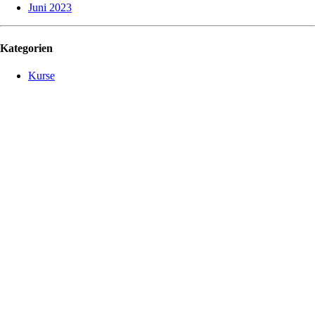
Juni 2023
Kategorien
Kurse
Über uns
Erlebe eine
neue
Herausforderung
im Kampfsport!
Lass Dich von
uns in die
Kunst des
Peitschen-
Kampfes
einführen! Wir,
das sind Sr.
Grandmaster
Ron Lew, Sifu
Jürgen von